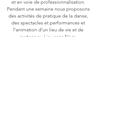
et en voie de professionnalisation.
Pendant une semaine nous proposons
des activités de pratique de la danse,
des spectacles et performances et
l’animation d’un lieu de vie et de
partage au Lieu sans Nom.
L'objectif de cet événement est de
créer une solidarité au sein de la
communauté des jeunes danseurs, un
moment de ressource et de partage
pour mieux vivre la construction de son
parcours professionnel mais aussi
d’éveiller la curiosité de toute
personne amateur s’intéressant à l’art
du mouvement. En effet, la danse
contemporaine est souvent perçue
comme difficilement accessible pour
les non initiés et notre volonté est d’en
proposer une vision plus populaire et